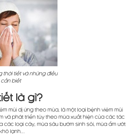
 thời tiết và những điều
cần biết
iết là gì?
viêm mũi dị ứng theo mùa, là một loại bệnh viêm mũi
 và phát triển tùy theo mùa xuất hiện của các tác
a các loại cây, mùa sâu bướm sinh sôi, mùa ẩm ướt
 khô lạnh…