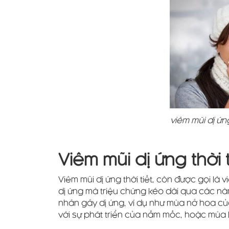
viêm mũi dị ứng
Viêm mũi dị ứng thời t
Viêm mũi dị ứng thời tiết, còn được gọi là 
dị ứng mà triệu chứng kéo dài qua các năm
nhân gây dị ứng, ví dụ như mùa nở hoa củ
với sự phát triển của nấm mốc, hoặc mùa