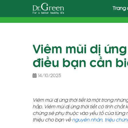
Skip
Trang 
to
content
Viêm mũi dị ứng 
điều bạn cần bi
14/10/2023
Viêm mũi dị ứng thời tiết là một trong nhữ
hấp. Viêm mũi dị ứng thời tiết có tính chấ
chứng sẽ phụ thuộc vào yếu tố của từng mù
thiệu cho bạn về
nguyên nhân, triệu chứng 