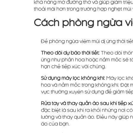
khả năng mở đường thở và giúp giảm triệ
thoải mái hơn trong trường hợp nghẹt mũi 
Cách phòng ngừa viêm
Để phòng ngừa viêm mũi dị ứng thời tiế
Theo dõi dự báo thời tiết:
Theo dõi thông
ứng như phấn hoa hoặc nấm mốc sẽ tăng
hạn chế tiếp xúc với chúng.
Sử dụng máy lọc không khí:
Máy lọc khô
hoa và nấm mốc trong không khí. Đặt 
vực thường xuyên sử dụng để giảm tiếp
Rửa tay và thay quần áo sau khi tiếp x
đặc biệt là sau khi ra khỏi những nơi 
lưỡng và thay quần áo. Điều này giúp 
áo của bạn.