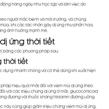
t động hàng ngày như học tập và làm việc do
 theo người mắc bệnh và môi trường, và chúng
o mùa, khi các tác nhân gây dị ứng như phấn hoa,
 đang ảnh hưởng mạnh mẽ.
ị ứng thời tiết
u trị bằng các phương pháp sau:
thời tiết
c dụng nhanh chóng và có thể dùng khi xuất hiện
háp hiệu quả nhất đối với viêm mũi dị ứng theo
ối với các triệu chứng dị ứng ở mắt, glucocorticoid
ơng đương với thuốc kháng histamin đường uống.
 này cũng giúp giảm triệu chứng viêm mũi dị ứng,