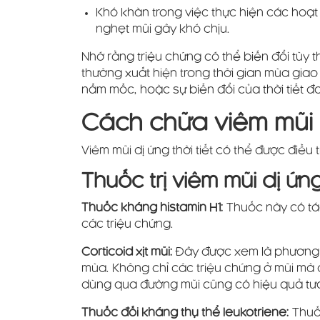
Khó khăn trong việc thực hiện các hoạ
nghẹt mũi gây khó chịu.
Nhớ rằng triệu chứng có thể biến đổi tùy
thường xuất hiện trong thời gian mùa gia
nấm mốc, hoặc sự biến đổi của thời tiết
Cách chữa viêm mũi d
Viêm mũi dị ứng thời tiết có thể được điề
Thuốc trị viêm mũi dị ứng 
Thuốc kháng histamin H1:
Thuốc này có tá
các triệu chứng.
Corticoid xịt mũi:
Đây được xem là phương p
mùa. Không chỉ các triệu chứng ở mũi mà đ
dùng qua đường mũi cũng có hiệu quả tư
Thuốc đối kháng thụ thể leukotriene:
Thuốc