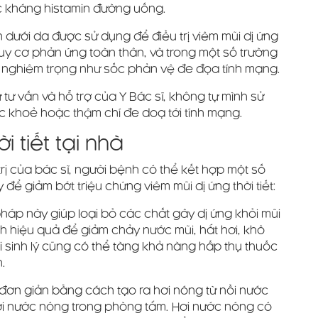
ốc kháng histamin đường uống.
 dưới da được sử dụng để điều trị viêm mũi dị ứng
uy cơ phản ứng toàn thân, và trong một số trường
g nghiêm trọng như sốc phản vệ đe đọa tính mạng.
tư vấn và hỗ trợ của Y Bác sĩ, không tự mình sử
 khoẻ hoặc thậm chí đe doạ tới tính mạng.
i tiết tại nhà
ị của bác sĩ, người bệnh có thể kết hợp một số
ể giảm bớt triệu chứng viêm mũi dị ứng thời tiết:
áp này giúp loại bỏ các chất gây dị ứng khỏi mũi
h hiệu quả để giảm chảy nước mũi, hắt hơi, khô
 sinh lý cũng có thể tăng khả năng hấp thụ thuốc
n.
ơn giản bằng cách tạo ra hơi nóng từ nồi nước
ới nước nóng trong phòng tắm. Hơi nước nóng có