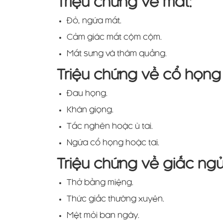
Triệu chứng về mắt:
Đỏ, ngứa mắt.
Cảm giác mắt cộm cộm.
Mắt sưng và thâm quầng.
Triệu chứng về cổ họng 
Đau họng.
Khàn giọng.
Tắc nghẽn hoặc ù tai.
Ngứa cổ họng hoặc tai.
Triệu chứng về giấc ngủ
Thở bằng miệng.
Thức giấc thường xuyên.
Mệt mỏi ban ngày.