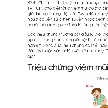
BSNT.CKII Trần Thị Thuý Hằng, Trưởng kho
TP.HCM, cho biết rằng viêm mũi do thời ti
giới, bao gồm mọi độ tuổi. Tuy nhiên, n
người có tiền sử bị hen suyễn hoặc bệnh 
người thân trong gia đình đã từng mắc bệ
Các triệu chứng thường bắt đầu từ thời th
nghiêm trọng hơn khi người bệnh còn nhỏ 
nghiêm trọng của triệu chứng có thể thay 
đời, tùy thuộc vào nhiều yếu tố như thay 
dịch.
Triệu chứng viêm mũi