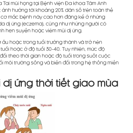
a Tai mũi họng tại Bệnh viện Đa khoa Tâm Anh
ết ảnh hưởng tới khoảng 20% dân số trên toàn thế
guy cơ mắc bệnh này cao hơn đáng kể ở những
da dị ứng (eczema), cũng như những người có
nh hen suyễn hoặc viêm mũi dị ứng.
ơ ấu hoặc trong tuổi trưởng thành và trở nên
tuổi hoặc ở độ tuổi 30-40. Tuy nhiên, mức độ
đổi theo thời gian hoặc độ tuổi trong suốt cuộc
đổi môi trường sống và biến đổi trong hệ thống miễn
 dị ứng thời tiết giao mùa