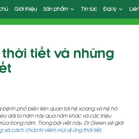
chủ
Giới thiệu
Sản phẩm
Tin tức
Đại lý
Liê
thời tiết và những
ết
ng bệnh phổ biến liên quan tới hệ xoang và hệ hô
t kéo dài từ năm này qua năm khác và các triệu
a trong năm. Trong bài viết này, Dr.Green sẽ giới
và cách chữa trị viêm mũi dị ứng thời tiết.