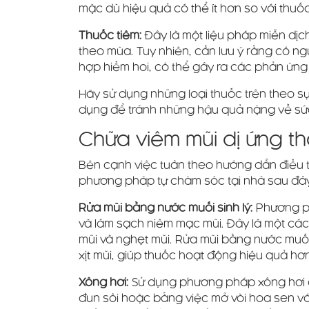
mặc dù hiệu quả có thể ít hơn so với thu
Thuốc tiêm:
Đây là một liệu pháp miễn dịch
theo mùa. Tuy nhiên, cần lưu ý rằng có ng
hợp hiếm hoi, có thể gây ra các phản ứn
Hãy sử dụng những loại thuốc trên theo sự 
dụng để tránh những hậu quả nặng về sức
Chữa viêm mũi dị ứng thờ
Bên cạnh việc tuân theo hướng dẫn điều tr
phương pháp tự chăm sóc tại nhà sau đây đ
Rửa mũi bằng nước muối sinh lý:
Phương ph
và làm sạch niêm mạc mũi. Đây là một các
mũi và nghẹt mũi. Rửa mũi bằng nước muối
xịt mũi, giúp thuốc hoạt động hiệu quả hơ
Xông hơi:
Sử dụng phương pháp xông hơi đ
đun sôi hoặc bằng việc mở vòi hoa sen v