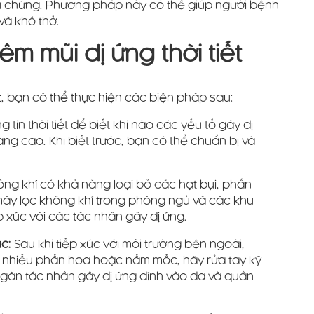
u chứng. Phương pháp này có thể giúp người bệnh
và khó thở.
 mũi dị ứng thời tiết
t, bạn có thể thực hiện các biện pháp sau:
 tin thời tiết để biết khi nào các yếu tố gây dị
 cao. Khi biết trước, bạn có thể chuẩn bị và
ng khí có khả năng loại bỏ các hạt bụi, phấn
máy lọc không khí trong phòng ngủ và các khu
 xúc với các tác nhân gây dị ứng.
úc:
Sau khi tiếp xúc với môi trường bên ngoài,
có nhiều phấn hoa hoặc nấm mốc, hãy rửa tay kỹ
ngăn tác nhân gây dị ứng dính vào da và quần