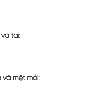
và tai:
 và mệt mỏi: