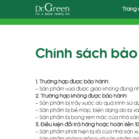
Skip
Trang 
to
content
Chính sách bảo
1. Trường hợp được bảo hành:
– Sản phẩm vừa được giao không đúng nh
2. Trường hợp không được bảo hành:
– Sản phẩm bị trầy xước do quá trình sử 
– Sản phẩm bị bể móp, biến dạng do bị v
– Sản phẩm bị bong tem mác của nhà sản
3. Điều kiện đổi trả hàng hoặc hoàn tiền 1
– Sản phẩm phát hiện bị lỗi của nhà sản x