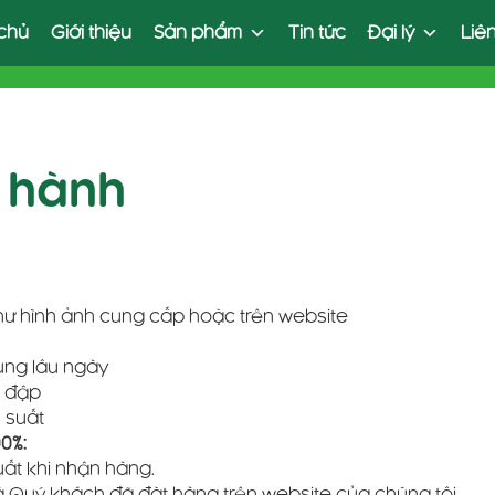
chủ
Giới thiệu
Sản phẩm
Tin tức
Đại lý
Liê
 hành
ư hình ảnh cung cấp hoặc trên website
dụng lâu ngày
a đập
 suất
00%:
uất khi nhận hàng.