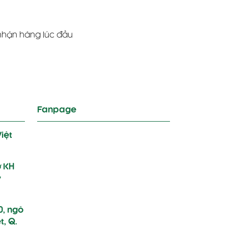
.
nhận hàng lúc đầu
Fanpage
iệt
ở KH
y
0, ngõ
t, Q.