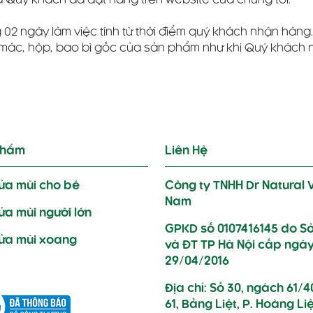
Quý khách đã đặt hàng trên website của chúng tôi.
 02 ngày làm việc tính từ thời điểm quý khách nhận hàng
 mác, hộp, bao bì gốc của sản phẩm như khi Quý khách 
phẩm
Liên Hệ
rửa mũi cho bé
Công ty TNHH Dr Natural V
Nam
rửa mũi người lớn
GPKD số 0107416145 do S
rửa mũi xoang
và ĐT TP Hà Nội cấp ngà
29/04/2016
Địa chỉ: Số 30, ngách 61/4
61, Bằng Liệt, P. Hoàng Liệ