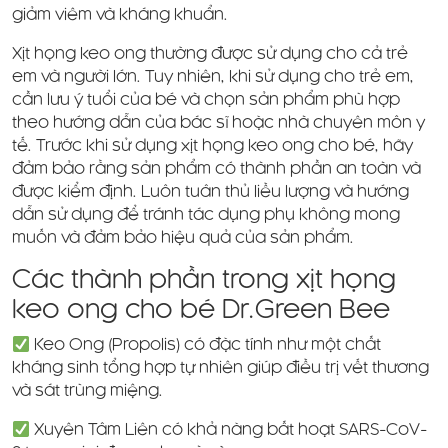
giảm viêm và kháng khuẩn.
Xịt họng keo ong thường được sử dụng cho cả trẻ
em và người lớn. Tuy nhiên, khi sử dụng cho trẻ em,
cần lưu ý tuổi của bé và chọn sản phẩm phù hợp
theo hướng dẫn của bác sĩ hoặc nhà chuyên môn y
tế. Trước khi sử dụng xịt họng keo ong cho bé, hãy
đảm bảo rằng sản phẩm có thành phần an toàn và
được kiểm định. Luôn tuân thủ liều lượng và hướng
dẫn sử dụng để tránh tác dụng phụ không mong
muốn và đảm bảo hiệu quả của sản phẩm.
Các thành phần trong xịt họng
keo ong cho bé Dr.Green Bee
Keo Ong (Propolis) có đặc tính như một chất
kháng sinh tổng hợp tự nhiên giúp điều trị vết thương
và sát trùng miệng.
Xuyên Tâm Liên có khả năng bất hoạt SARS-CoV-