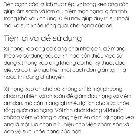
Bên cạnh các lợi ích trực tiếp, xịt họng keo ong còn
giúp làm sạch và làm dịu niêm mạc họng, giảm tình
trạng khô và kích ứng. Điều này giúp duy trì sự thoải
mái và sức khỏe tổng quát cho họng của bé.
Tiện lợi và dễ sử dụng
Xịt họng keo ong có dạng chai nhỏ gọn, dễ mang
theo và sử dụng bất cứ khi nào cần thiết. Việc sử
dụng xịt họng keo ong không đòi hỏi kỹ thuật đặc
biệt và có thể thực hiện một cách đơn giản tại nhà
hoặc khi đang di chuyển.
Xịt họng keo on cho bé không chỉ là một phương
pháp tự nhiên và an toàn để giảm đau họng và viêm
amidan, mà còn mang lại nhiều lợi ích cho sức khỏe
tổng quát của họng. Với tính chất kháng vi khuẩn,
chống viêm và tăng cường hệ miễn dịch, xịt họng keo
ong là một lựa chọn hữu hiệu cho việc chăm sóc và
bảo vệ sức khỏe họng của bạn.