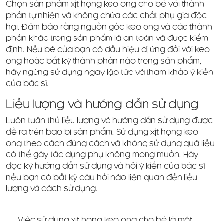
Chọn sản phẩm xịt họng keo ong cho bé với thành
phần tự nhiên và không chứa các chất phụ gia độc
hại. Đảm bảo rằng nguồn gốc keo ong và các thành
phần khác trong sản phẩm là an toàn và được kiểm
định. Nếu bé của bạn có dấu hiệu dị ứng đối với keo
ong hoặc bất kỳ thành phần nào trong sản phẩm,
hãy ngừng sử dụng ngay lập tức và tham khảo ý kiến
của bác sĩ.
Liều lượng và hướng dẫn sử dụng
Luôn tuân thủ liều lượng và hướng dẫn sử dụng được
đề ra trên bao bì sản phẩm. Sử dụng xịt họng keo
ong theo cách đúng cách và không sử dụng quá liều
có thể gây tác dụng phụ không mong muốn. Hãy
đọc kỹ hướng dẫn sử dụng và hỏi ý kiến ​​của bác sĩ
nếu bạn có bất kỳ câu hỏi nào liên quan đến liều
lượng và cách sử dụng.
Việc sử dụng xịt họng keo ong cho bé là một