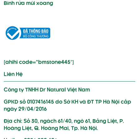
Bình rửa mũi xoang
[ahihi code=”bmstone445″]
Liên Hệ
Công ty TNHH Dr Natural Việt Nam
GPKD số 0107416145 do Sở KH và ĐT TP Hà Nội cấp
ngày 29/04/2016
Địa chỉ: Số 30, ngách 61/40, ngõ 61, Bằng Liệt, P.
Hoàng Liệt, Q. Hoàng Mai, Tp. Hà Nội.