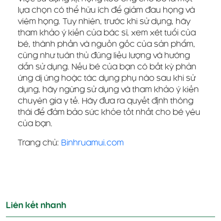
lựa chọn có thể hữu ích để giảm đau họng và
viêm họng. Tuy nhiên, trước khi sử dụng, hãy
tham khảo ý kiến của bác sĩ, xem xét tuổi của
bé, thành phần và nguồn gốc của sản phẩm,
cũng như tuân thủ đúng liều lượng và hướng
dẫn sử dụng. Nếu bé của bạn có bất kỳ phản
ứng dị ứng hoặc tác dụng phụ nào sau khi sử
dụng, hãy ngừng sử dụng và tham khảo ý kiến
chuyên gia y tế. Hãy đưa ra quyết định thông
thái để đảm bảo sức khỏe tốt nhất cho bé yêu
của bạn.
Trang chủ:
Binhruamui.com
Điều
hướng
Liên kết nhanh
bài