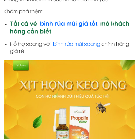
Khám phá thêm:
Tất cả về
bình rửa mũi giá tốt
mà khách
hàng cần biết
Hỗ trợ xoang với
bình rửa mũi xoang
chính hãng
giá rẻ