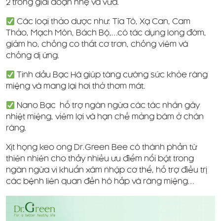
2 trong giai đoạn nhẹ và vừa.
Các loại thảo dược như: Tía Tô, Xạ Can, Cam
Thảo, Mạch Môn, Bách Bộ,…có tác dụng long đờm,
giảm ho, chống co thắt cơ trơn, chống viêm và
chống dị ứng.
Tinh dầu Bạc Hà giúp tăng cường sức khỏe răng
miệng và mang lại hơi thở thơm mát.
Nano Bạc hỗ trợ ngăn ngừa các tác nhân gây
nhiệt miệng, viêm lợi và hạn chế mảng bám ở chân
răng.
Xịt họng keo ong Dr.Green Bee có thành phần từ
thiên nhiên cho thấy nhiều ưu điểm nổi bật trong
ngăn ngừa vi khuẩn xâm nhập cơ thể, hỗ trợ điều trị
các bệnh liên quan đến hô hấp và răng miệng…