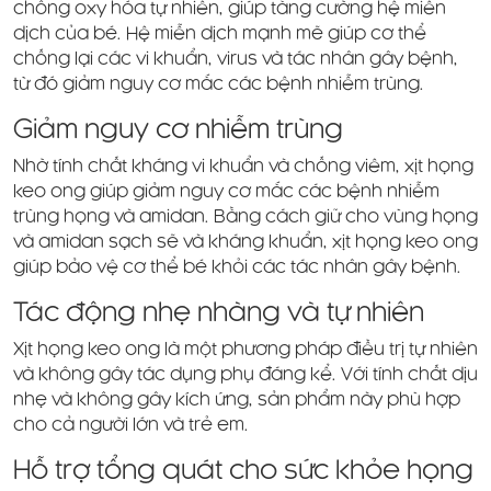
chống oxy hóa tự nhiên, giúp tăng cường hệ miễn
dịch của bé. Hệ miễn dịch mạnh mẽ giúp cơ thể
chống lại các vi khuẩn, virus và tác nhân gây bệnh,
từ đó giảm nguy cơ mắc các bệnh nhiễm trùng.
Giảm nguy cơ nhiễm trùng
Nhờ tính chất kháng vi khuẩn và chống viêm, xịt họng
keo ong giúp giảm nguy cơ mắc các bệnh nhiễm
trùng họng và amidan. Bằng cách giữ cho vùng họng
và amidan sạch sẽ và kháng khuẩn, xịt họng keo ong
giúp bảo vệ cơ thể bé khỏi các tác nhân gây bệnh.
Tác động nhẹ nhàng và tự nhiên
Xịt họng keo ong là một phương pháp điều trị tự nhiên
và không gây tác dụng phụ đáng kể. Với tính chất dịu
nhẹ và không gây kích ứng, sản phẩm này phù hợp
cho cả người lớn và trẻ em.
Hỗ trợ tổng quát cho sức khỏe họng