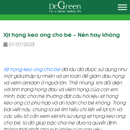
Skip
to
content
Xịt họng keo ong cho bé – Nên hay không
07/07/2023
Xịt họng keo ong cho bé
đã lâu đã được sử dụng như
một giải pháp tự nhiên và an toàn để giảm đau họng
và viêm amidan ở người lớn. Thế nhưng, khi đối diện
với tình trạng họng đau và viêm họng của con em
mình, bậc cha mẹ thường đặt câu hỏi liệu xịt họng
keo ong có phù hợp và an toàn cho bé không. Trong
bài viết này, chúng ta sẽ tìm hiểu chi tiết về lợi ích và
các yếu tố cần xem xét khi sử dụng xịt họng keo ong
cho bé, từ đó giúp bậc cha mẹ đưa ra quyết định
thông thái nhất cho sức khỏe của con yêu.