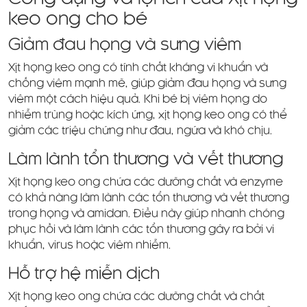
keo ong cho bé
Giảm đau họng và sưng viêm
Xịt họng keo ong có tính chất kháng vi khuẩn và
chống viêm mạnh mẽ, giúp giảm đau họng và sưng
viêm một cách hiệu quả. Khi bé bị viêm họng do
nhiễm trùng hoặc kích ứng, xịt họng keo ong có thể
giảm các triệu chứng như đau, ngứa và khó chịu.
Làm lành tổn thương và vết thương
Xịt họng keo ong chứa các dưỡng chất và enzyme
có khả năng làm lành các tổn thương và vết thương
trong họng và amidan. Điều này giúp nhanh chóng
phục hồi và làm lành các tổn thương gây ra bởi vi
khuẩn, virus hoặc viêm nhiễm.
Hỗ trợ hệ miễn dịch
Xịt họng keo ong chứa các dưỡng chất và chất