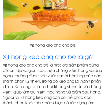
Xịt họng keo ong cho bé
Xịt họng keo ong cho bé là gì?
Xịt họng keo ong cho bé là một loại sản phẩm dùng
để làm dịu và giảm các triệu chứng viêm họng và đau
họng, thường được sản xuất từ một hỗn hợp của các
thành phần tự nhiên, trong đó keo ong là thành phần
chính. Keo ong có tính chất kháng vi khuẩn và chống
viêm, giúp làm dịu niêm mạc họng và giảm đau họng.
Ngoài ra, xịt họng keo ong còn có thể chứa các
thành phần khác như thảo dược có tác dụng làm