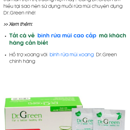
hiểu tại sao nên sử dụng muối rửa mũi chuyên dụng
Dr.Green nhé!
>> Xem thêm:
Tất cả về
bình rửa mũi cao cấp
mà khách
hàng cần biết
Hỗ trợ xoang với
bình rửa mũi xoang
Dr.Green
chính hãng