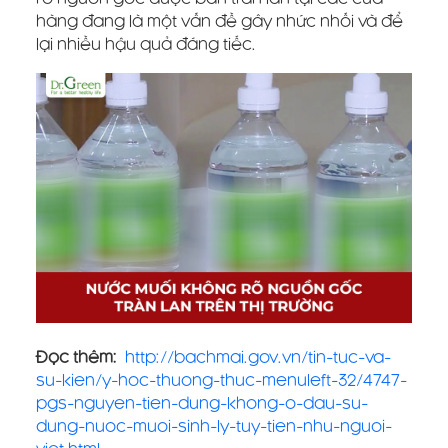
hàng đang là một vấn đề gây nhức nhối và để
lại nhiều hậu quả đáng tiếc.
Đọc thêm:
http://bachmai.gov.vn/tin-tuc-va-
su-kien/y-hoc-thuong-thuc-menuleft-32/4747-
pgs-nguyen-tien-dung-khong-o-dau-su-
dung-nuoc-muoi-sinh-ly-tuy-tien-nhu-nguoi-