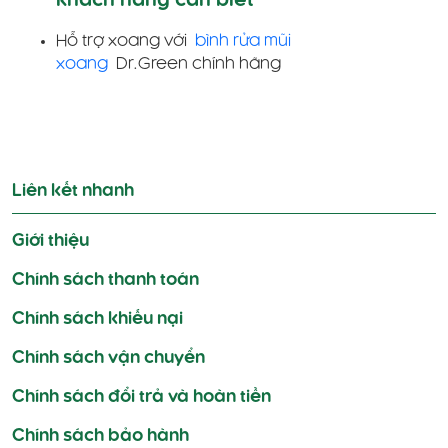
khách hàng cần biết
Hỗ trợ xoang với
bình rửa mũi
xoang
Dr.Green chính hãng
Điều
hướng
Liên kết nhanh
bài
viết
Giới thiệu
Chính sách thanh toán
Chính sách khiếu nại
Chính sách vận chuyển
Chính sách đổi trả và hoàn tiền
Chính sách bảo hành