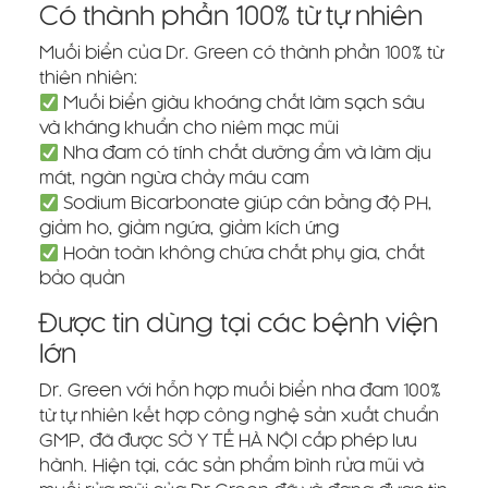
Có thành phần 100% từ tự nhiên
Muối biển của Dr. Green có thành phần 100% từ
thiên nhiên:
Muối biển giàu khoáng chất làm sạch sâu
và kháng khuẩn cho niêm mạc mũi
Nha đam có tính chất dưỡng ẩm và làm dịu
mát, ngăn ngừa chảy máu cam
Sodium Bicarbonate giúp cân bằng độ PH,
giảm ho, giảm ngứa, giảm kích ứng
Hoàn toàn không chứa chất phụ gia, chất
bảo quản
Được tin dùng tại các bệnh viện
lớn
Dr. Green với hỗn hợp muối biển nha đam 100%
từ tự nhiên kết hợp công nghệ sản xuất chuẩn
GMP, đã được SỞ Y TẾ HÀ NỘI cấp phép lưu
hành. Hiện tại, các sản phẩm bình rửa mũi và