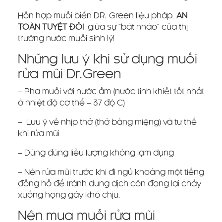
Hỗn hợp muối biển DR. Green liệu pháp
AN
TOÀN TUYỆT ĐỐI
giữa sự “bát nháo” của thị
trường nước muối sinh lý!
Những lưu ý khi sử dụng muối
rửa mũi Dr.Green
– Pha muối với nước ấm (nước tinh khiết tốt nhất
ở nhiệt độ cơ thể – 37 độ C)
– Lưu ý về nhịp thở (thở bằng miệng) và tư thế
khi rửa mũi
– Dùng đúng liều lượng không lạm dụng
– Nên rửa mũi trước khi đi ngủ khoảng một tiếng
đồng hồ để tránh dung dịch còn đọng lại chảy
xuống họng gây khó chịu.
Nên mua muối rửa mũi