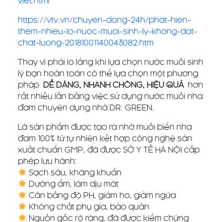
viet.html
https://vtv.vn/chuyen-dong-24h/phat-hien-
them-nhieu-lo-nuoc-muoi-sinh-ly-khong-dat-
chat-luong-20181001140043082.htm
Thay vì phải lo lắng khi lựa chọn nước muối sinh
lý bạn hoàn toàn có thể lựa chọn một phương
pháp
DỄ DÀNG, NHANH CHÓNG, HIỆU QUẢ
hơn
rất nhiều lần bằng việc sử dụng nước muối nha
đam chuyên dụng nhà DR. GREEN.
Là sản phẩm được tạo ra nhờ muối biển nha
đam 100% từ tự nhiên kết hợp công nghệ sản
xuất chuẩn GMP, đã được SỞ Y TẾ HÀ NỘI cấp
phép lưu hành:
Sạch sâu, kháng khuẩn
Dưỡng ẩm, làm dịu mát
Cân bằng độ PH, giảm ho, giảm ngứa
Không chất phụ gia, bảo quản
Nguồn gốc rõ ràng, đã được kiểm chứng