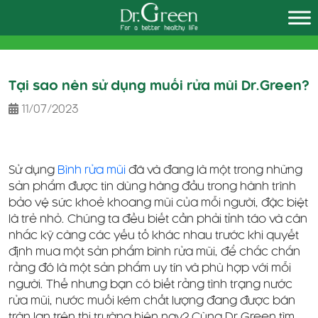
Skip
to
content
Tại sao nên sử dụng muối rửa mũi Dr.Green?
11/07/2023
Sử dụng
Bình rửa mũi
đã và đang là một trong những
sản phẩm được tin dùng hàng đầu trong hành trình
bảo vệ sức khoẻ khoang mũi của mỗi người, đặc biệt
là trẻ nhỏ. Chúng ta đều biết cần phải tỉnh táo và cân
nhắc kỹ càng các yếu tố khác nhau trước khi quyết
định mua một sản phẩm bình rửa mũi, để chắc chắn
rằng đó là một sản phẩm uy tín và phù hợp với mỗi
người. Thế nhưng bạn có biết rằng tình trạng nước
rửa mũi, nước muối kém chất lượng đang được bán
tràn lan trên thị trường hiện nay? Cùng Dr.Green tìm