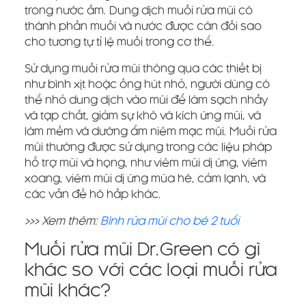
trong nước ấm. Dung dịch muối rửa mũi có
thành phần muối và nước được cân đối sao
cho tương tự tỉ lệ muối trong cơ thể.
Sử dụng muối rửa mũi thông qua các thiết bị
như bình xịt hoặc ống hút nhỏ, người dùng có
thể nhỏ dung dịch vào mũi để làm sạch nhầy
và tạp chất, giảm sự khô và kích ứng mũi, và
làm mềm và dưỡng ẩm niêm mạc mũi. Muối rửa
mũi thường được sử dụng trong các liệu pháp
hỗ trợ mũi và họng, như viêm mũi dị ứng, viêm
xoang, viêm mũi dị ứng mùa hè, cảm lạnh, và
các vấn đề hô hấp khác.
>>> Xem thêm:
Bình rửa mũi cho bé 2 tuổi
Muối rửa mũi Dr.Green có gì
khác so với các loại muối rửa
mũi khác?