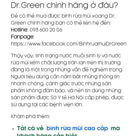
Dr.Green chính hãng ở đâu?
Để có thể mua được bình rửa mũi xoang Dr.
Green chính hãng bạn có thể liên hệ đến:
Hotline
: 093 600 20 06
Fanpage
:
https://www.facebook.com/BinhruamuiDrGreen
Thậy vậy, tình trạng nước muối sinh lý và nước
rửa mũi kém chất lượng tràn lan trên thị trường
đang là một trong những vấn đề nghiêm trọng.
Người tiêu dùng cần nắm bắt những thông tin
nhanh chóng, cảnh giác trước những sản
phẩm không đảm bảo, và nên tin dùng những
sản phẩm được Sở Y tế Hà Nội cấp phép, được
sử dụng tại các bệnh viện lớn.
Khám phá thêm:
Tất cả về
bình rửa mũi cao cấp
mà