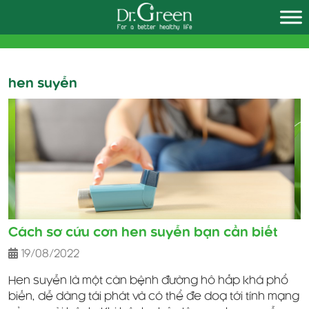
Skip
to
content
hen suyễn
Cách sơ cứu cơn hen suyễn bạn cần biết
19/08/2022
Hen suyễn là một căn bệnh đường hô hấp khá phổ
biến, dễ dàng tái phát và có thể đe doạ tới tính mạng