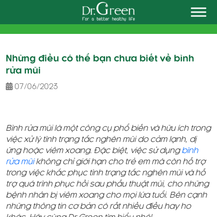
Skip
to
content
Những điều có thể bạn chưa biết về bình
rửa mũi
07/06/2023
Bình rửa mũi là một công cụ phổ biến và hữu ích trong
việc xử lý tình trạng tắc nghẽn mũi do cảm lạnh, dị
ứng hoặc viêm xoang. Đặc biệt, việc sử dụng
bình
rửa mũi
không chỉ giới hạn cho trẻ em mà còn hỗ trợ
trong việc khắc phục tình trạng tắc nghẽn mũi và hỗ
trợ quá trình phục hồi sau phẫu thuật mũi, cho những
bệnh nhân bị viêm xoang cho mọi lứa tuổi. Bên cạnh
những thông tin cơ bản có rất nhiều điều hay ho