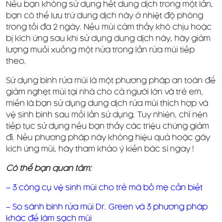
Nếu bạn không sử dụng hết dung dịch trong một lần,
bạn có thể lưu trữ dung dịch này ở nhiệt độ phòng
trong tối đa 2 ngày. Nếu mũi cảm thấy khó chịu hoặc
bị kích ứng sau khi sử dụng dung dịch này, hãy giảm
lượng muối xuống một nửa trong lần rửa mũi tiếp
theo.
Sử dụng bình rửa mũi là một phương pháp an toàn để
giảm nghẹt mũi tại nhà cho cả người lớn và trẻ em,
miễn là bạn sử dụng dung dịch rửa mũi thích hợp và
vệ sinh bình sau mỗi lần sử dụng. Tuy nhiên, chỉ nên
tiếp tục sử dụng nếu bạn thấy các triệu chứng giảm
đi. Nếu phương pháp này không hiệu quả hoặc gây
kích ứng mũi, hãy tham khảo ý kiến bác sĩ ngay !
Có thể bạn quan tâm:
–
3 công cụ vệ sinh mũi cho trẻ mà bố mẹ cần biết
–
So sánh bình rửa mũi Dr. Green và 3 phương pháp
khác để làm sạch mũi