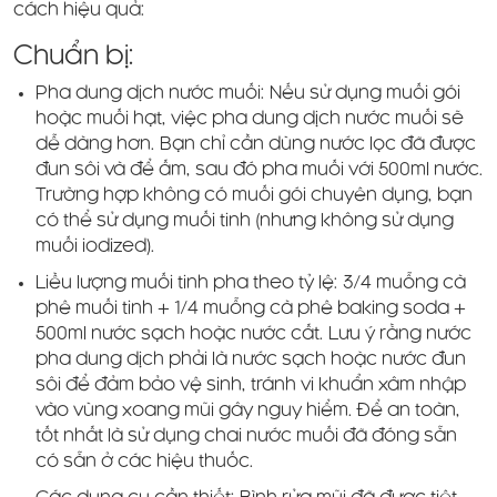
cách hiệu quả:
Chuẩn bị:
Pha dung dịch nước muối: Nếu sử dụng muối gói
hoặc muối hạt, việc pha dung dịch nước muối sẽ
dễ dàng hơn. Bạn chỉ cần dùng nước lọc đã được
đun sôi và để ấm, sau đó pha muối với 500ml nước.
Trường hợp không có muối gói chuyên dụng, bạn
có thể sử dụng muối tinh (nhưng không sử dụng
muối iodized).
Liều lượng muối tinh pha theo tỷ lệ: 3/4 muỗng cà
phê muối tinh + 1/4 muỗng cà phê baking soda +
500ml nước sạch hoặc nước cất. Lưu ý rằng nước
pha dung dịch phải là nước sạch hoặc nước đun
sôi để đảm bảo vệ sinh, tránh vi khuẩn xâm nhập
vào vùng xoang mũi gây nguy hiểm. Để an toàn,
tốt nhất là sử dụng chai nước muối đã đóng sẵn
có sẵn ở các hiệu thuốc.