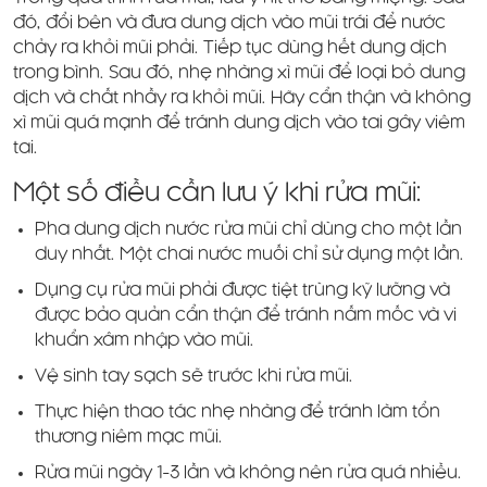
đó, đổi bên và đưa dung dịch vào mũi trái để nước
chảy ra khỏi mũi phải. Tiếp tục dùng hết dung dịch
trong bình. Sau đó, nhẹ nhàng xì mũi để loại bỏ dung
dịch và chất nhầy ra khỏi mũi. Hãy cẩn thận và không
xì mũi quá mạnh để tránh dung dịch vào tai gây viêm
tai.
Một số điều cần lưu ý khi rửa mũi:
Pha dung dịch nước rửa mũi chỉ dùng cho một lần
duy nhất. Một chai nước muối chỉ sử dụng một lần.
Dụng cụ rửa mũi phải được tiệt trùng kỹ lưỡng và
được bảo quản cẩn thận để tránh nấm mốc và vi
khuẩn xâm nhập vào mũi.
Vệ sinh tay sạch sẽ trước khi rửa mũi.
Thực hiện thao tác nhẹ nhàng để tránh làm tổn
thương niêm mạc mũi.
Rửa mũi ngày 1-3 lần và không nên rửa quá nhiều.