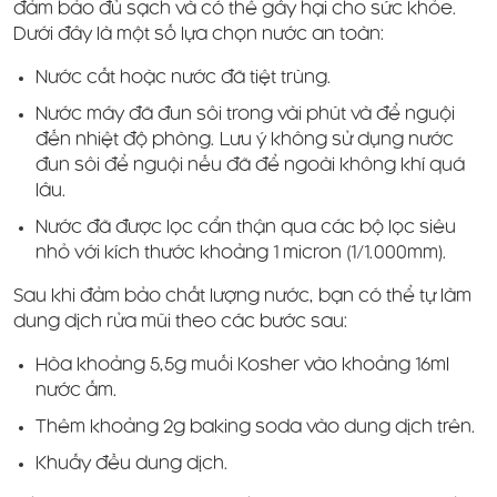
đảm bảo đủ sạch và có thể gây hại cho sức khỏe.
Dưới đây là một số lựa chọn nước an toàn:
Nước cất hoặc nước đã tiệt trùng.
Nước máy đã đun sôi trong vài phút và để nguội
đến nhiệt độ phòng. Lưu ý không sử dụng nước
đun sôi để nguội nếu đã để ngoài không khí quá
lâu.
Nước đã được lọc cẩn thận qua các bộ lọc siêu
nhỏ với kích thước khoảng 1 micron (1/1.000mm).
Sau khi đảm bảo chất lượng nước, bạn có thể tự làm
dung dịch rửa mũi theo các bước sau:
Hòa khoảng 5,5g muối Kosher vào khoảng 16ml
nước ấm.
Thêm khoảng 2g baking soda vào dung dịch trên.
Khuấy đều dung dịch.