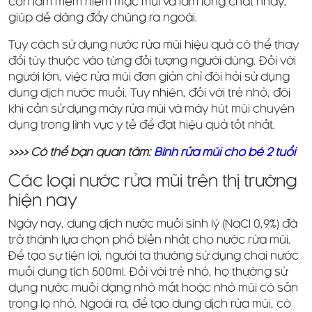
còn làm mềm niêm mạc mũi và làm lỏng chất nhầy,
giúp dễ dàng đẩy chúng ra ngoài.
Tuy cách sử dụng nước rửa mũi hiệu quả có thể thay
đổi tùy thuộc vào từng đối tượng người dùng. Đối với
người lớn, việc rửa mũi đơn giản chỉ đòi hỏi sử dụng
dung dịch nước muối. Tuy nhiên, đối với trẻ nhỏ, đôi
khi cần sử dụng máy rửa mũi và máy hút mũi chuyên
dụng trong lĩnh vực y tế để đạt hiệu quả tốt nhất.
>>>> Có thể bạn quan tâm:
Bình rửa mũi cho bé 2 tuổi
Các loại nước rửa mũi trên thị trường
hiện nay
Ngày nay, dung dịch nước muối sinh lý (NaCl 0,9%) đã
trở thành lựa chọn phổ biến nhất cho nước rửa mũi.
Để tạo sự tiện lợi, người ta thường sử dụng chai nước
muối dung tích 500ml. Đối với trẻ nhỏ, họ thường sử
dụng nước muối dạng nhỏ mắt hoặc nhỏ mũi có sẵn
trong lọ nhỏ. Ngoài ra, để tạo dung dịch rửa mũi, có