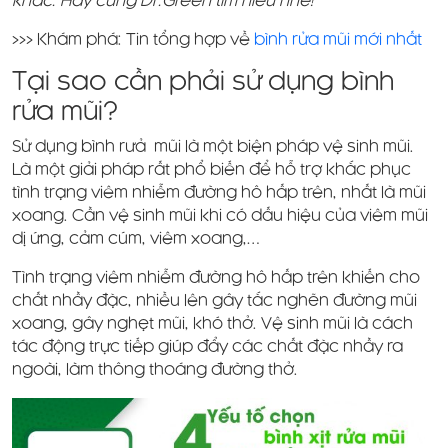
khác. Hãy cùng Dr.Green tìm hiểu nhé!
>>> Khám phá: Tin tổng hợp về
bình rửa mũi mới nhất
Tại sao cần phải sử dụng bình
rửa mũi?
Sử dụng bình rưả mũi là một biện pháp vệ sinh mũi.
Là một giải pháp rất phổ biến để hỗ trợ khắc phục
tình trạng viêm nhiễm đường hô hấp trên, nhất là mũi
xoang. Cần vệ sinh mũi khi có dấu hiệu của viêm mũi
dị ứng, cảm cúm, viêm xoang,…
Tình trạng viêm nhiễm đường hô hấp trên khiến cho
chất nhầy đặc, nhiều lên gây tắc nghẽn đường mũi
xoang, gây nghẹt mũi, khó thở. Vệ sinh mũi là cách
tác động trực tiếp giúp đẩy các chất đặc nhầy ra
ngoài, làm thông thoáng đường thở.