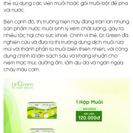
thể sử dụng các viên muối hoặc gói muối bột để pha
với nước.
Bên cạnh đó, thị trường hiện nay đang tràn lan những
sản phẩm nước muối sinh lý kém chất lượng, gây ra
nhiều tác hại cho sức khoẻ. Chính vì thế, Dr.Green đã
nghiên cứu và đưa ra thị trường dung dịch muối rửa
mũi với thành phần từ muối biển thiên nhiên, với công
dụng chính là làm sạch sâu và kháng khuẩn cho
niêm mạc mũi, dưỡng ẩm, làm dịu da và ngăn ngừa
chảy máu cam.