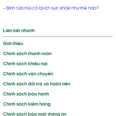
–
Bình rửa mũi có lợi ích sức khỏe như thế nào?
Điều
hướng
Liên kết nhanh
bài
viết
Giới thiệu
Chính sách thanh toán
Chính sách khiếu nại
Chính sách vận chuyển
Chính sách đổi trả và hoàn tiền
Chính sách bảo hành
Chính sách kiểm hàng
Chính sách bảo mật thông tin