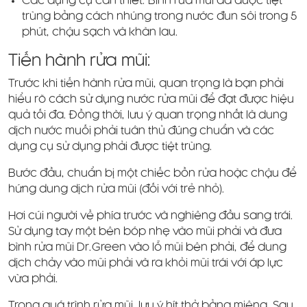
Các dụng cụ cần thiết: Bình rửa mũi đã được tiệt
trùng bằng cách nhúng trong nước đun sôi trong 5
phút, chậu sạch và khăn lau.
Tiến hành rửa mũi:
Trước khi tiến hành rửa mũi, quan trọng là bạn phải
hiểu rõ cách sử dụng nước rửa mũi để đạt được hiệu
quả tối đa. Đồng thời, lưu ý quan trọng nhất là dung
dịch nước muối phải tuân thủ đúng chuẩn và các
dụng cụ sử dụng phải được tiệt trùng.
Bước đầu, chuẩn bị một chiếc bồn rửa hoặc chậu để
hứng dung dịch rửa mũi (đối với trẻ nhỏ).
Hơi cúi người về phía trước và nghiêng đầu sang trái.
Sử dụng tay một bên bóp nhẹ vào mũi phải và đưa
bình rửa mũi Dr.Green vào lỗ mũi bên phải, để dung
dịch chảy vào mũi phải và ra khỏi mũi trái với áp lực
vừa phải.
Trong quá trình rửa mũi, lưu ý hít thở bằng miệng. Sau