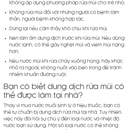
Không áp dụng phương pháp rửa mũi cho trẻ nhỏ.
Không rửa mũi đối với những người có bệnh tâm
thần, người bệnh không hợp tác.
Dừng lại nếu cảm thấy khó chịu khi rửa mũi.
Nên làm ấm dung dịch trước khi rửa mũi. Nếu dùng
nước lạnh, có thể gây nghẹt mũi và viêm mũi nặng
hơn.
Nếu nước mũi khi rửa chảy xuống họng, hãy khạc
nhổ ra ngoài, không nuốt vào bên trong để tránh
nhiễm khuẩn đường ruột.
Bạn có biết dung dịch rửa mũi có
thể được làm tại nhà?
Thay vì mua nước muối sinh lý ở hiệu thuốc, bạn có
thể tự chuẩn bị dung dịch rửa mũi tại nhà. Tuy nhiên,
việc này đòi hỏi sự chú ý đến loại nước và nhiệt độ
nước bạn sử dụng. Một số loại nước có thể không