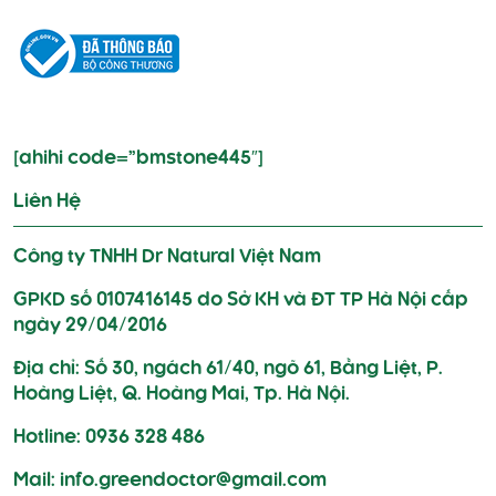
[ahihi code=”bmstone445″]
Liên Hệ
Công ty TNHH Dr Natural Việt Nam
GPKD số 0107416145 do Sở KH và ĐT TP Hà Nội cấp
ngày 29/04/2016
Địa chỉ: Số 30, ngách 61/40, ngõ 61, Bằng Liệt, P.
Hoàng Liệt, Q. Hoàng Mai, Tp. Hà Nội.
Hotline: 0936 328 486
Mail: info.greendoctor@gmail.com