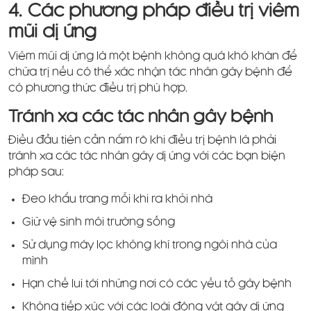
4. Các phương pháp điều trị viêm
mũi dị ứng
Viêm mũi dị ứng là một bệnh không quá khó khăn để
chữa trị nếu có thể xác nhận tác nhân gây bệnh để
có phương thức điều trị phù hợp.
Tránh xa các tác nhân gây bệnh
Điều đầu tiên cần nắm rõ khi điều trị bệnh là phải
tránh xa các tác nhân gây dị ứng với các bạn biện
pháp sau:
Đeo khẩu trang mỗi khi ra khỏi nhà
Giữ vệ sinh môi trường sống
Sử dụng máy lọc không khí trong ngôi nhà của
mình
Hạn chế lui tới những nơi có các yếu tố gây bệnh
Không tiếp xúc với các loài động vật gây dị ứng