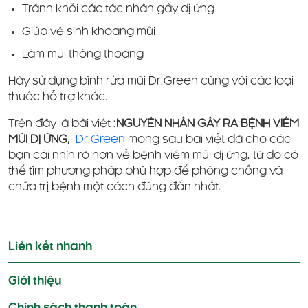
Tránh khỏi các tác nhân gây dị ứng
Giúp vệ sinh khoang mũi
Làm mũi thông thoáng
Hãy sử dụng bình rửa mũi Dr.Green cùng với các loại
thuốc hỗ trợ khác.
Trên đây là bài viết :
NGUYÊN NHÂN GÂY RA BỆNH VIÊM
MŨI DỊ ỨNG,
Dr.Green
mong sau bài viết đã cho các
bạn cái nhìn rõ hơn về bệnh viêm mũi dị ứng, từ đó có
thể tìm phương pháp phù hợp để phòng chống và
chữa trị bệnh một cách đúng đắn nhất.
Điều
hướng
Liên kết nhanh
bài
viết
Giới thiệu