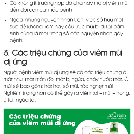
Có không ít trường hợp do cha hay mẹ bị viêm mũi
đến đời con cái mắc bệnh
Ngoài những nguyên nhân trên, việc sở hữu một
sức đề kháng kém hay cấu trúc mũi bị dị tật bẩm
sinh cũng là một trong số các nguyên nhân gây
bệnh.
3. Các triệu chứng của viêm mũi
dị ứng
Người bệnh viêm mũi dị ứng sẽ có các triệu chứng ở
mắt như: mắt mẩn đỏ, mắt bị ngứa, chảy nước mắt. Ở
mũi sẽ bao gồm: hắt hơi, sổ mũi, tắc nghẹt mũi.
Nghiêm trọng hơn có thể gây ra viêm tai – mũi – họng,
ù tai, ngứa tai.