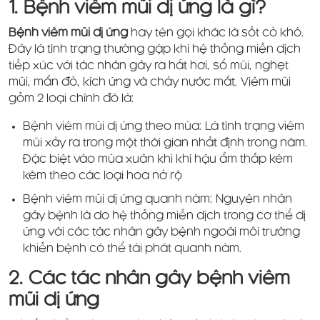
1. Bệnh viêm mũi dị ứng là gì?
Bệnh viêm mũi dị ứng
hay tên gọi khác là sốt cỏ khô.
Đây là tình trạng thường gặp khi hệ thống miễn dịch
tiếp xúc với tác nhân gây ra hắt hơi, sổ mũi, nghẹt
mũi, mẩn đỏ, kích ứng và chảy nước mắt. Viêm mũi
gồm 2 loại chính đó là:
Bệnh viêm mũi dị ứng theo mùa: Là tình trạng viêm
mũi xảy ra trong một thời gian nhất định trong năm.
Đặc biệt vào mùa xuân khi khí hậu ẩm thấp kém
kèm theo các loại hoa nở rộ
Bệnh viêm mũi dị ứng quanh năm: Nguyên nhân
gây bệnh là do hệ thống miễn dịch trong cơ thể dị
ứng với các tác nhân gây bệnh ngoài môi trường
khiến bệnh có thể tái phát quanh năm.
2. Các tác nhân gây bệnh viêm
mũi dị ứng