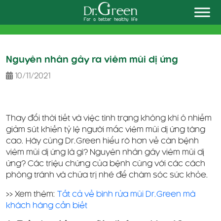
Skip
to
content
Nguyên nhân gây ra viêm mũi dị ứng
10/11/2021
Thay đổi thời tiết và việc tình trạng không khí ô nhiễm
giảm sút khiến tỷ lệ người mắc viêm mũi dị ứng tăng
cao. Hãy cùng Dr.Green hiểu rõ hơn về căn bệnh
viêm mũi dị ứng là gì? Nguyên nhân gây viêm mũi dị
ứng? Các triệu chứng của bệnh cùng với các cách
phòng tránh và chữa trị nhé để chăm sóc sức khỏe.
>> Xem thêm:
Tất cả về bình rửa mũi Dr.Green mà
khách hàng cần biết