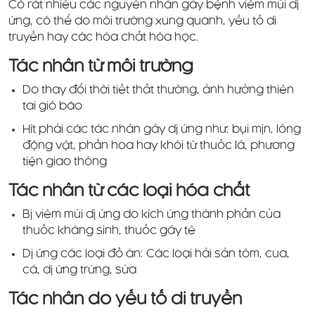
Có rất nhiều các nguyên nhân gây bệnh viêm mũi dị
ứng, có thể do môi trường xung quanh, yếu tố di
truyền hay các hóa chất hóa học.
Tác nhân từ môi trường
Do thay đổi thời tiết thất thường, ảnh hưởng thiên
tai gió bão
Hít phải các tác nhân gây dị ứng như: bụi mịn, lông
động vật, phấn hoa hay khói từ thuốc lá, phương
tiện giao thông
Tác nhân từ các loại hóa chất
Bị viêm mũi dị ứng do kích ứng thành phần của
thuốc kháng sinh, thuốc gây tê
Dị ứng các loại đồ ăn: Các loại hải sản tôm, cua,
cá, dị ứng trứng, sữa
Tác nhân do yếu tố di truyền