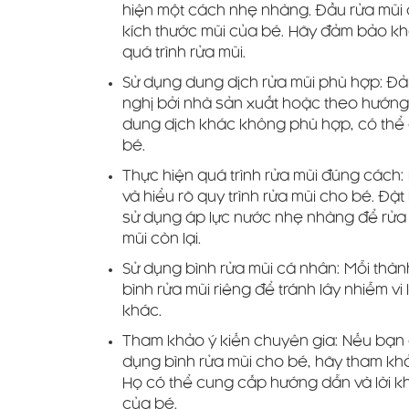
hiện một cách nhẹ nhàng. Đầu rửa mũi 
kích thước mũi của bé. Hãy đảm bảo kh
quá trình rửa mũi.
Sử dụng dung dịch rửa mũi phù hợp: Đ
nghị bởi nhà sản xuất hoặc theo hướng
dung dịch khác không phù hợp, có thể
bé.
Thực hiện quá trình rửa mũi đúng các
và hiểu rõ quy trình rửa mũi cho bé. Đ
sử dụng áp lực nước nhẹ nhàng để rửa qu
mũi còn lại.
Sử dụng bình rửa mũi cá nhân: Mỗi thàn
bình rửa mũi riêng để tránh lây nhiễm v
khác.
Tham khảo ý kiến chuyên gia: Nếu bạn c
dụng bình rửa mũi cho bé, hãy tham kh
Họ có thể cung cấp hướng dẫn và lời kh
của bé.