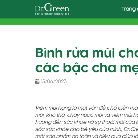
Skip
Trang 
to
content
Bình rửa mũi c
các bậc cha mẹ
15/06/2023
Viêm mũi họng là một vấn đề phổ biến mà
mũi, khó thở, chảy nước mũi và viêm mũi h
hưởng đến sức khỏe và sự thoải mái của 
sóc sức khỏe cho bé yêu của mình, Dr.Gre
một sản phẩm an toàn và hiệu quả giúp là