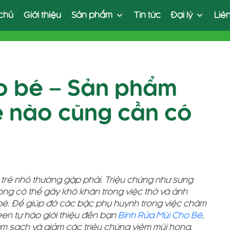
chủ
Giới thiệu
Sản phẩm
Tin tức
Đại lý
Liê
ho bé – Sản phẩm
 nào cũng cần có
 trẻ nhỏ thường gặp phải. Triệu chứng như sưng
ọng có thể gây khó khăn trong việc thở và ảnh
bé. Để giúp đỡ các bậc phụ huynh trong việc chăm
en tự hào giới thiệu đến bạn
Bình Rửa Mũi Cho Bé
,
m sạch và giảm các triệu chứng viêm mũi họng.