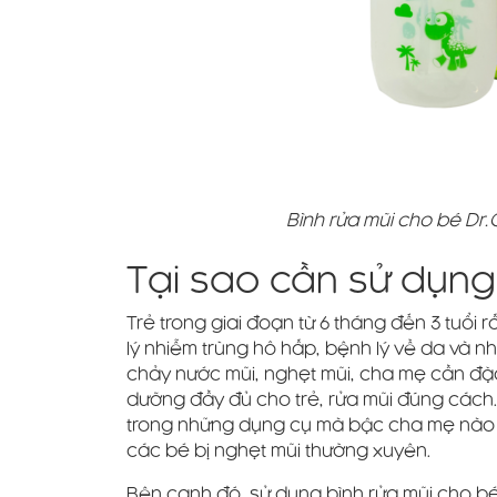
Bình rửa mũi cho bé Dr.
Tại sao cần sử dụng
Trẻ trong giai đoạn từ 6 tháng đến 3 tuổi
lý nhiễm trùng hô hấp, bệnh lý về da và 
chảy nước mũi, nghẹt mũi, cha mẹ cần đặ
dưỡng đầy đủ cho trẻ, rửa mũi đúng cách. 
trong những dụng cụ mà bậc cha mẹ nào c
các bé bị nghẹt mũi thường xuyên.
Bên cạnh đó, sử dụng bình rửa mũi cho bé