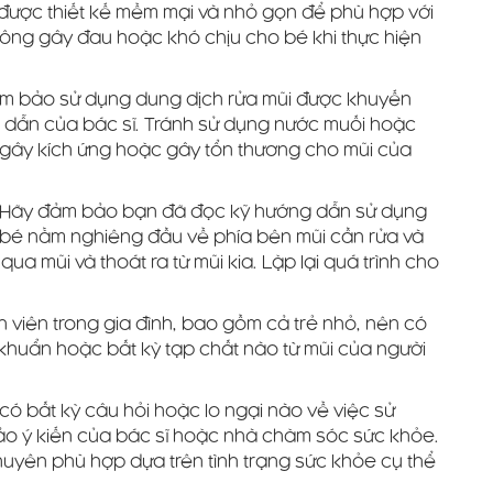
được thiết kế mềm mại và nhỏ gọn để phù hợp với
ông gây đau hoặc khó chịu cho bé khi thực hiện
ảm bảo sử dụng dung dịch rửa mũi được khuyến
 dẫn của bác sĩ. Tránh sử dụng nước muối hoặc
 gây kích ứng hoặc gây tổn thương cho mũi của
h: Hãy đảm bảo bạn đã đọc kỹ hướng dẫn sử dụng
ặt bé nằm nghiêng đầu về phía bên mũi cần rửa và
a mũi và thoát ra từ mũi kia. Lặp lại quá trình cho
h viên trong gia đình, bao gồm cả trẻ nhỏ, nên có
i khuẩn hoặc bất kỳ tạp chất nào từ mũi của người
ó bất kỳ câu hỏi hoặc lo ngại nào về việc sử
ảo ý kiến của bác sĩ hoặc nhà chăm sóc sức khỏe.
uyên phù hợp dựa trên tình trạng sức khỏe cụ thể