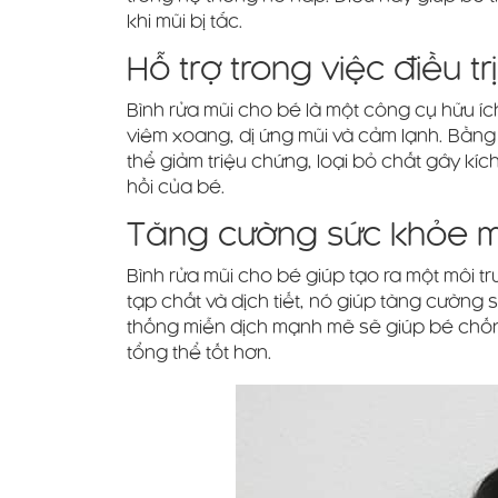
khi mũi bị tắc.
Hỗ trợ trong việc điều tr
Bình rửa mũi cho bé là một công cụ hữu ích
viêm xoang, dị ứng mũi và cảm lạnh. Bằng
thể giảm triệu chứng, loại bỏ chất gây kíc
hồi của bé.
Tăng cường sức khỏe mũ
Bình rửa mũi cho bé giúp tạo ra một môi t
tạp chất và dịch tiết, nó giúp tăng cường
thống miễn dịch mạnh mẽ sẽ giúp bé chống
tổng thể tốt hơn.