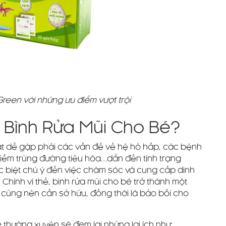
Green với những ưu điểm vượt trội
 Bình Rửa Mũi Cho Bé?
 rất dễ gặp phải các vấn đề về hệ hô hấp, các bệnh
nhiễm trùng đường tiêu hóa…dẫn đến tình trạng
c biệt chú ý đến việc chăm sóc và cung cấp dinh
Chính vì thế, bình rửa mũi cho bé trở thành một
ũng nên cần sở hữu, đồng thời là bảo bối cho
 thường xuyên sẽ đem lại những lợi ích như: