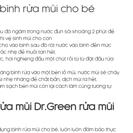
bình rửa mũi cho bé
sau đó ngâm trong nước đun sôi khoảng 2 phút để
khi vệ sinh mũi cho con
n cho vào bình sau đó rót nước vào bình đến mức
lắc nhẹ để muối tan hết.
c, hơi nghiêng đầu một chút rồi từ từ đặt đầu rửa
hàng bình rửa vào một bên lỗ mũi, nước mũi sẽ chảy
ũi nhẹ nhàng để chất bẩn, dịch mũi ra hết.
làm sạch bên mũi còn lại cách làm cũng tương tự
rửa mũi Dr.Green rửa mũi
dụng bình rửa mũi cho bé, luôn luôn đảm bảo thực