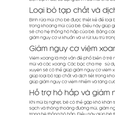
Loại bỏ tạp chất và dịch
Bình rửa mũi cho bé được thiết kế để loại b
trong khoang mũi của bé. Điều này giúp g
sẽ cho hệ thống hô hấp của bé. Bằng cách
giảm nguy cơ vi khuẩn và vi rút lưu trú tro
Giảm nguy cơ viêm xoa
Viêm xoang là một vấn đề phổ biến ở trẻ nh
mũi và các xoang. Các bậc cha mẹ sử dụ
xuyên sẽ có thể giúp giảm nguy cơ viêm x
giúp loại bỏ tạp chất và dịch tiết trong 
giúp giảm nguy cơ viêm nhiễm và tăng cườ
Hỗ trợ hô hấp và giảm 
Khi mũi bị nghẹt, bé có thể gặp khó khăn t
sạch và thông thoáng đường mũi, giảm ng
trong hệ thống hô hấp. Điều này giúp bé 