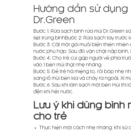
Hướng dẫn sử dụng 
Dr.Green
Bước 1: Rửa sạch bình rửa mũi Dr.Green 
tiệt trùng bìnhBước 2: Rửa sạch tay trước 
Bước 3: Cắt một gói muối biển thiên nhiê
nước phù hợp. Sau đó vặn chặt nắp bình, 
Bước 4: Cho trẻ cúi gập người về phía trướ
vào 1 bên mũi thật nhẹ nhàng.
Bước 5: Để trẻ há miệng to, rồi bóp nhẹ n
sang lỗ mũi bên kia và chảy ra ngoài. Xì m
Bước 6: Sau khi làm sạch một bên mũi thì 
đến khi hết nước.
Lưu ý khi dùng bình 
cho trẻ
Thực hiện một cách nhẹ nhàng: Khi sử 