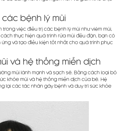
ị các bệnh lý mũi
 trong việc điều trị các bệnh lý mũi như viêm mũi,
 cách thực hiện quá trình rửa mũi đều đặn, bạn có
h ứng và tạo điều kiện tốt nhất cho quá trình phục
i và hệ thống miễn dịch
rường mũi lành mạnh và sạch sẽ. Bằng cách loại bỏ
 sức khỏe mũi và hệ thống miễn dịch của bé. Hệ
 lại các tác nhân gây bệnh và duy trì sức khỏe