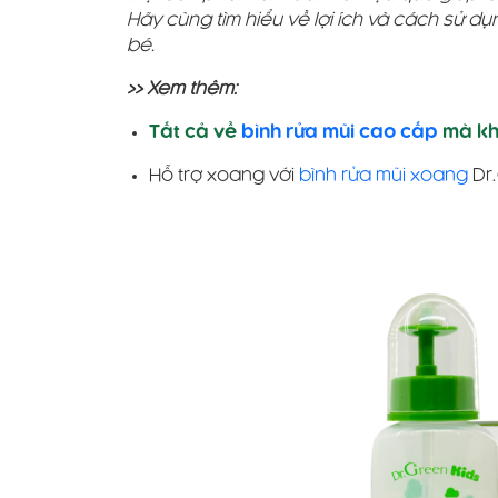
Hãy cùng tìm hiểu về lợi ích và cách sử d
bé.
>> Xem thêm:
Tất cả về
bình rửa mũi cao cấp
mà kh
Hỗ trợ xoang với
bình rửa mũi xoang
Dr.