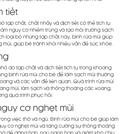
 tiết
ỏ tạp chất, chất nhầy và dịch tiết có thể tích tụ
iảm nguy cơ nhiễm trùng và tạo môi trường sạch
 loại bỏ những tạp chất này, bình rửa mũi giúp
ng mũi, giúp bé tránh khỏi nhiều vấn đề sức khỏe.
ng
ỏ do tạp chất và dịch tiết tích tụ trong khoang
ng bình rửa mũi cho bé để làm sạch mũi thường
oang và các vấn đề liên quan. Quá trình rửa mũi
khoang mũi, làm sạch và thông thoáng các xoang,
ng quá trình phục hồi.
nguy cơ nghẹt mũi
rong việc thở và ngủ. Bình rửa mũi cho bé giúp làm
uy cơ nghẹt mũi và tăng cường sự thông thoáng
thở dễ dàng hơn, ngủ ngon hơn và giảm khó chịu