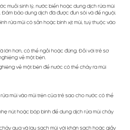
ớc muối sinh lý, nước biển hoặc dung dịch rửa mũi
 Đảm bảo dung dịch đã được đun sôi và để nguội.
ình rửa mũi có sẵn hoặc bình xịt mũi, tuỳ thuộc vào
đã lớn hơn, có thể ngồi hoặc đứng. Đối với trẻ sơ
 nghiêng về một bên.
nghiêng về một bên để nước có thể chảy ra mũi
 rửa mũi vào mũi trên của trẻ sao cho nước có thể
nhẹ nút hoặc bóp bình để dung dịch rửa mũi chảy
 chảy qua và lau sạch mũi với khăn sạch hoặc giấy