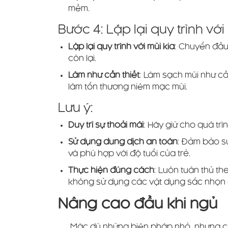
mềm.
Bước 4: Lặp lại quy trình với
Lặp lại quy trình với mũi kia
: Chuyển đầu 
còn lại.
Làm như cần thiết
: Làm sạch mũi như c
làm tổn thương niêm mạc mũi.
Lưu ý:
Duy trì sự thoải mái
: Hãy giữ cho quá trì
Sử dụng dung dịch an toàn
: Đảm bảo sử
và phù hợp với độ tuổi của trẻ.
Thực hiện đúng cách
: Luôn tuân thủ t
không sử dụng các vật dụng sắc nhọn đ
Nâng cao đầu khi ngủ
Mặc dù những biện pháp nhỏ, nhưng chú