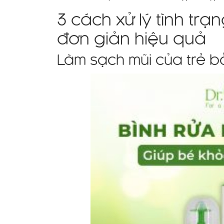
3 cách xử lý tình trạ
đơn giản hiệu quả
Làm sạch mũi của trẻ b