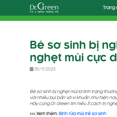
Skip
Trang 
to
content
Bé sơ sinh bị ng
nghẹt mũi cực 
30/11/2023
Bé sơ sinh bị nghẹt mũi là tình trạng thườn
với nhiều bụi bẩn và vi khuẩn như hiện na
Hãy cùng Dr.Green tìm hiểu 3 cách trị ngh
>>> Xem thêm:
Bình rửa mũi trẻ sơ sinh