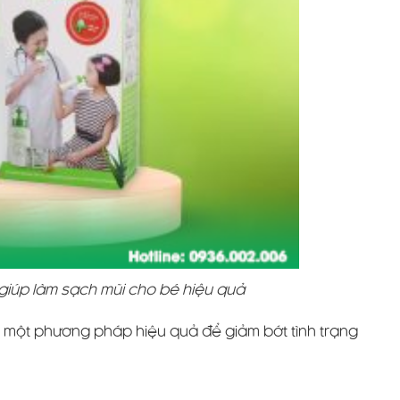
 giúp làm sạch mũi cho bé hiệu quả
à một phương pháp hiệu quả để giảm bớt tình trạng