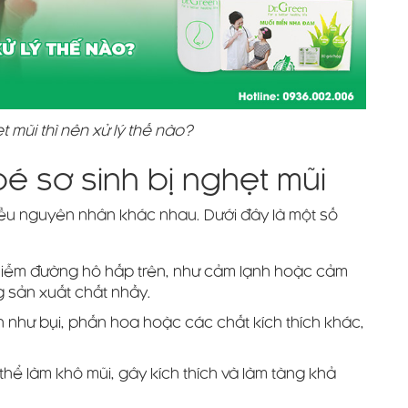
 mũi thì nên xử lý thế nào?
é sơ sinh bị nghẹt mũi
iều nguyên nhân khác nhau. Dưới đây là một số
hiễm đường hô hấp trên, như cảm lạnh hoặc cảm
g sản xuất chất nhầy.
n như bụi, phấn hoa hoặc các chất kích thích khác,
.
thể làm khô mũi, gây kích thích và làm tăng khả