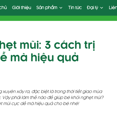
chủ
Giới thiệu
Sản phẩm
Tin tức
Đại lý
Liê
hẹt mũi: 3 cách trị
dễ mà hiệu quả
g xuyên xảy ra, đặc biệt là trong thời tiết giao mùa
y. Vậy phải làm thế nào để giúp bé khỏi nghẹt mũi?
ẹt mũi cực dễ mà hiệu quả cho bé nhé!