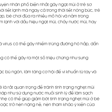
uyên nhân phổ biến nhất gây ngạt mũi ở trẻ sơ
ời tiết lạnh mà ngay cả trong thời tiết nóng bức, trẻ
p, bé chơi đùa ra nhiều mồ hôi và nằm trong
 lạnh với dấu hiệu ngạt mũi, chảy nước mũi, hay
 và virus có thể gây nhiễm trùng đường hô hấp, dẫn
g có thể gây ra một số triệu chứng như sưng
oặc bú ngón, làm tăng cơ hội để vi khuẩn từ tay và
sẽ là rất quan trọng để tránh tình trạng nghẹt mũi
áp như sử dụng nước muối sinh lý để làm sạch
 nhẹ có thể giúp giảm bớt tình trạng nghẹt mũi ở bé
i hoặc trở nên nặng nề, nên tham khảo ý kiến của