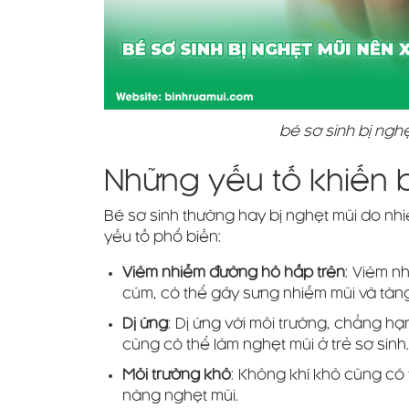
bé sơ sinh bị nghẹt
Những yếu tố khiến b
Bé sơ sinh thường hay bị nghẹt mũi do nh
yếu tố phổ biến:
Viêm nhiễm đường hô hấp trên
: Viêm n
cúm, có thể gây sưng nhiễm mũi và tăn
Dị ứng
: Dị ứng với môi trường, chẳng hạ
cũng có thể làm nghẹt mũi ở trẻ sơ sinh
Môi trường khô
: Không khí khô cũng có 
năng nghẹt mũi.