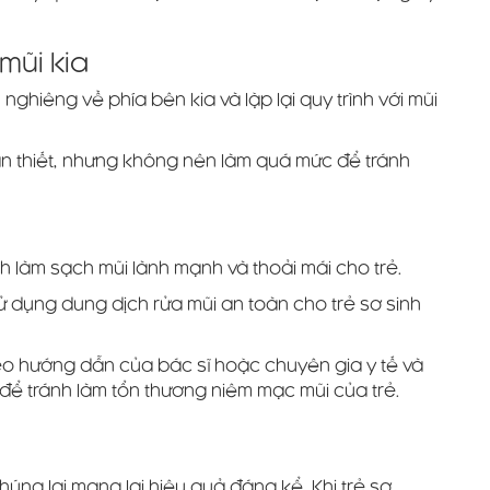
 mũi kia
nghiêng về phía bên kia và lặp lại quy trình với mũi
ần thiết, nhưng không nên làm quá mức để tránh
nh làm sạch mũi lành mạnh và thoải mái cho trẻ.
 dụng dung dịch rửa mũi an toàn cho trẻ sơ sinh
heo hướng dẫn của bác sĩ hoặc chuyên gia y tế và
ể tránh làm tổn thương niêm mạc mũi của trẻ.
ng lại mang lại hiệu quả đáng kể. Khi trẻ sơ