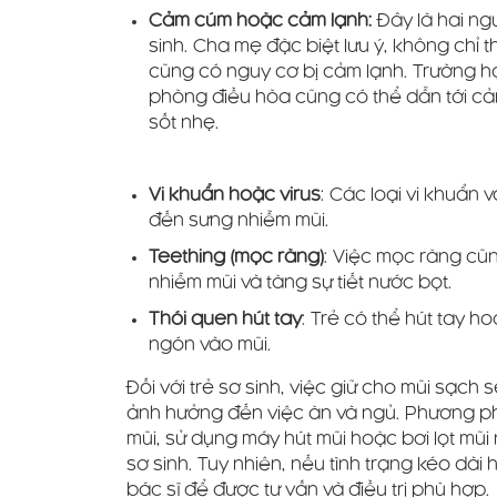
Cảm cúm hoặc cảm lạnh:
Đây là hai ng
sinh. Cha mẹ đặc biệt lưu ý, không chỉ th
cũng có nguy cơ bị cảm lạnh. Trường hợ
phòng điều hòa cũng có thể dẫn tới cảm
sốt nhẹ.
Vi khuẩn hoặc virus
: Các loại vi khuẩn
đến sưng nhiễm mũi.
Teething (mọc răng)
: Việc mọc răng cũn
nhiễm mũi và tăng sự tiết nước bọt.
Thói quen hút tay
: Trẻ có thể hút tay h
ngón vào mũi.
Đối với trẻ sơ sinh, việc giữ cho mũi sạch 
ảnh hưởng đến việc ăn và ngủ. Phương ph
mũi, sử dụng máy hút mũi hoặc bơi lọt mũi
sơ sinh. Tuy nhiên, nếu tình trạng kéo dà
bác sĩ để được tư vấn và điều trị phù hợp.