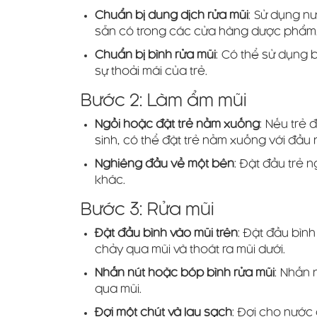
Chuẩn bị dung dịch rửa mũi
: Sử dụng nư
sẵn có trong các cửa hàng dược phẩm.
Chuẩn bị bình rửa mũi
: Có thể sử dụng b
sự thoải mái của trẻ.
Bước 2: Làm ẩm mũi
Ngồi hoặc đặt trẻ nằm xuống
: Nếu trẻ 
sinh, có thể đặt trẻ nằm xuống với đầu
Nghiêng đầu về một bên
: Đặt đầu trẻ 
khác.
Bước 3: Rửa mũi
Đặt đầu bình vào mũi trên
: Đặt đầu bình
chảy qua mũi và thoát ra mũi dưới.
Nhấn nút hoặc bóp bình rửa mũi
: Nhấn 
qua mũi.
Đợi một chút và lau sạch
: Đợi cho nước