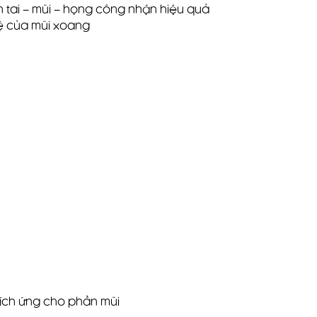
 tai – mũi – họng công nhận hiệu quả
vệ của mũi xoang
kích ứng cho phần mũi