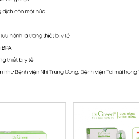
ng dịch còn một nửa
u hành là trang thiết bị y tế
i BPA
 thiết bị y tế
ện như Bệnh viện Nhi Trung Ương, Bệnh viện Tai mũi họn