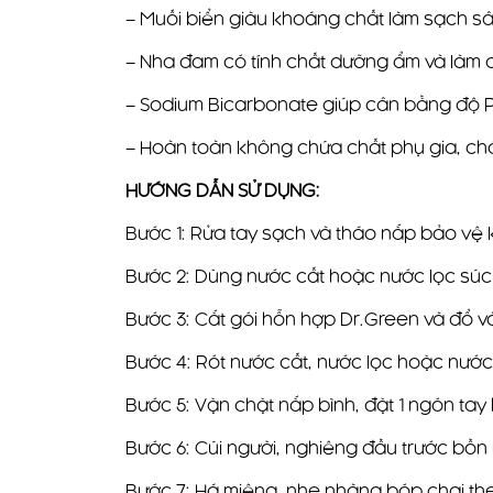
– Muối biển giàu khoáng chất làm sạch s
– Nha đam có tính chất dưỡng ẩm và làm
– Sodium Bicarbonate giúp cân bằng độ P
– Hoàn toàn không chứa chất phụ gia, ch
HƯỚNG DẪN SỬ DỤNG:
Bước 1: Rửa tay sạch và tháo nắp bảo vệ k
Bước 2: Dùng nước cất hoặc nước lọc súc r
Bước 3: Cắt gói hỗn hợp Dr.Green và đổ v
Bước 4: Rót nước cất, nước lọc hoặc nước
Bước 5: Vặn chặt nắp bình, đặt 1 ngón tay 
Bước 6: Cúi người, nghiêng đầu trước bồ
Bước 7: Há miệng, nhẹ nhàng bóp chai th