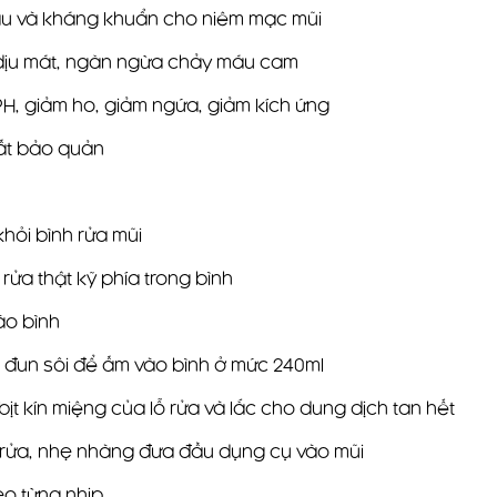
âu và kháng khuẩn cho niêm mạc mũi
 dịu mát, ngăn ngừa chảy máu cam
H, giảm ho, giảm ngứa, giảm kích ứng
ất bảo quản
hỏi bình rửa mũi
ửa thật kỹ phía trong bình
ào bình
 đun sôi để ấm vào bình ở mức 240ml
bịt kín miệng của lỗ rửa và lắc cho dung dịch tan hết
n rửa, nhẹ nhàng đưa đầu dụng cụ vào mũi
eo từng nhịp