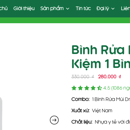
chủ
Giới thiệu
Sản phẩm
Tin tức
Đại lý
Liê
Bình Rửa
Kiệm 1 Bì
Giá
Giá
330.000
₫
280.000
₫
gốc
hiệ
4.5 (1086 ng
là:
tại
330.000 ₫.
là:
Combo:
1 Bình Rửa Mũi D
280
Xuất xứ:
Việt Nam
Chất liệu:
Nhựa y tế với đầ