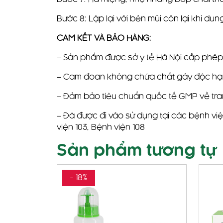
Bước 8: Lặp lại với bên mũi còn lại khi du
CAM KẾT VÀ BẢO HÀNG:
– Sản phẩm được sở y tế Hà Nội cấp phép lư
– Cam đoan không chứa chất gây độc hạ
– Đảm bảo tiêu chuẩn quốc tế GMP về trang
– Đã được đi vào sử dụng tại các bệnh vi
viện 103, Bệnh viện 108
Sản phẩm tương tự
- 18%