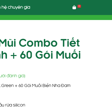
0
n hệ chuyên gia
 Mũi Combo Tiết
nh + 60 Gói Muối
n
ười đánh giá)
r.Green + 60 Gói Muối Biển Nha Đam
.000 ₫.
u rửa silicon