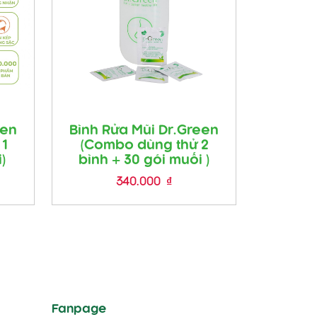
een
Bình Rửa Mũi Dr.Green
1
(Combo dùng thử 2
)
bình + 30 gói muối )
340.000
₫
Fanpage