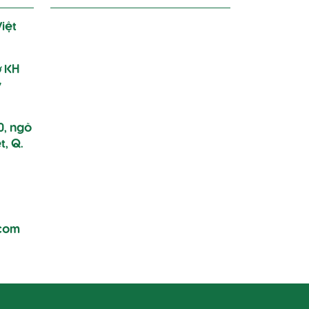
iệt
ở KH
y
0, ngõ
t, Q.
.com