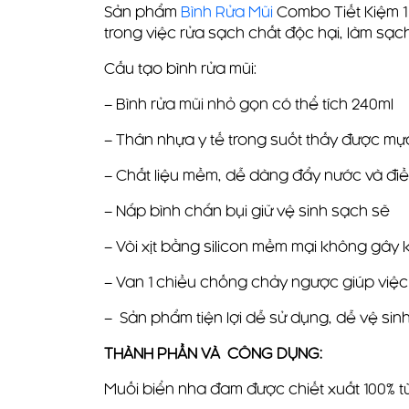
Sản phẩm
Bình Rửa Mũi
Combo Tiết Kiệm 1 
trong việc rửa sạch chất độc hại, làm sạ
Cấu tạo bình rửa mũi:
– Bình rửa mũi nhỏ gọn có thể tích 240ml
– Thân nhựa y tế trong suốt thấy được mự
– Chất liệu mềm, dễ dàng đẩy nước và điề
– Nắp bình chắn bụi giữ vệ sinh sạch sẽ
– Vòi xịt bằng silicon mềm mại không gây 
– Van 1 chiều chống chảy ngược giúp việ
– Sản phẩm tiện lợi dễ sử dụng, dễ vệ si
THÀNH PHẦN VÀ
CÔNG DỤNG:
Muối biển nha đam được chiết xuất 100% t