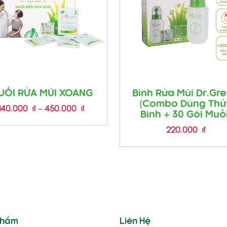
UỐI RỬA MŨI XOANG
Bình Rửa Mũi Dr.Gr
(Combo Dùng Thử 
Khoảng
140.000
₫
–
450.000
₫
Bình + 30 Gói Muối
giá:
220.000
₫
từ
140.000 ₫
đến
450.000 ₫
phẩm
Liên Hệ