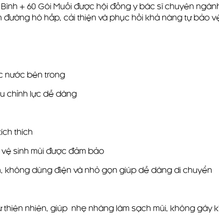
Bình + 60 Gói Muối được hội đồng y bác sĩ chuyên ngành
ch đường hô hấp, cải thiện và phục hồi khả năng tự bảo 
c nước bên trong
u chỉnh lực dễ dàng
kích thích
c vệ sinh mũi được đảm bảo
nh, không dùng điện và nhỏ gọn giúp dễ dàng di chuyển
ừ thiên nhiên, giúp nhẹ nhàng làm sạch mũi, không gây 