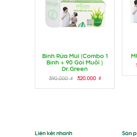
Bình Rửa Mũi (Combo 1
M
Bình + 90 Gói Muối )
Dr.Green
Giá
Giá
390.000
₫
320.000
₫
gốc
hiện
là:
tại
390.000 ₫.
là:
320.000 ₫.
Liên kết nhanh
Sản 