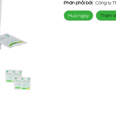
Phân phối bởi:
Công ty TN
Thêm v
Mua ngay