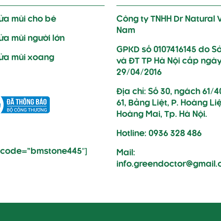
rửa mũi cho bé
Công ty TNHH Dr Natural V
Nam
rửa mũi người lớn
GPKD số 0107416145 do S
rửa mũi xoang
và ĐT TP Hà Nội cấp ngà
29/04/2016
Địa chỉ: Số 30, ngách 61/4
61, Bằng Liệt, P. Hoàng Liệ
Hoàng Mai, Tp. Hà Nội.
Hotline: 0936 328 486
i code=”bmstone445″]
Mail:
info.greendoctor@gmail